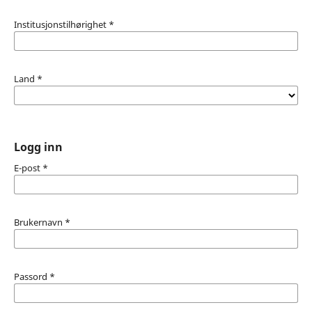
Institusjonstilhørighet
*
Land
*
Logg inn
E-post
*
Brukernavn
*
Passord
*