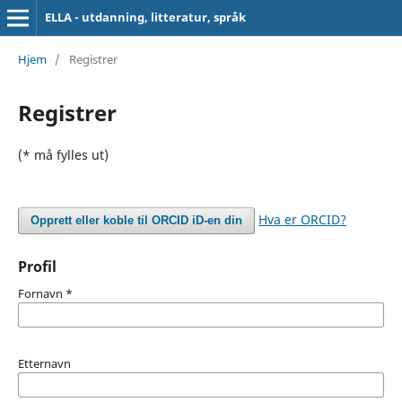
ELLA - utdanning, litteratur, språk
Hjem
/
Registrer
Registrer
(* må fylles ut)
Hva er ORCID?
Opprett eller koble til ORCID iD-en din
Profil
Fornavn
*
Etternavn