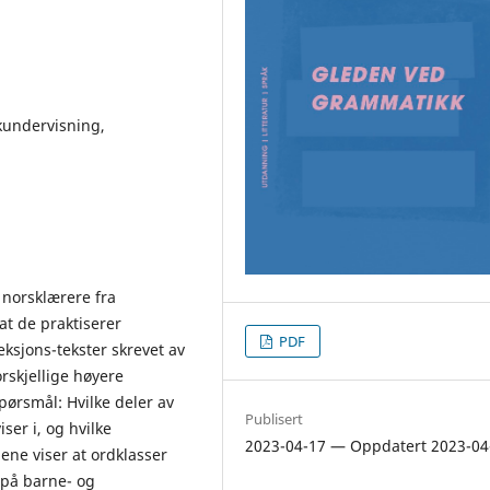
undervisning,
 norsklærere fra
at de praktiserer
PDF
ksjons-tekster skrevet av
rskjellige høyere
spørsmål: Hvilke deler av
Publisert
er i, og hvilke
2023-04-17 — Oppdatert 2023-04
ene viser at ordklasser
 på barne- og