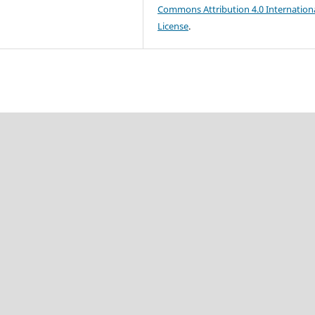
Commons Attribution 4.0 Internation
License
.