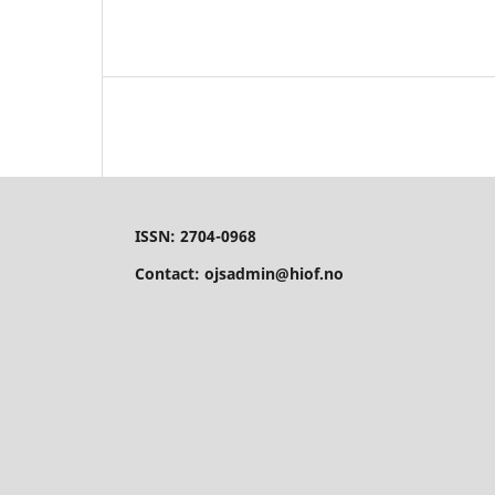
ISSN: 2704-0968
Contact: ojsadmin@hiof.no