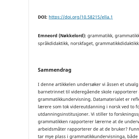
DOI:
https://doi.org/10.58215/ella.1
Emneord (Nøkkelord):
grammatikk, grammatikk
språkdidaktikk, norskfaget, grammatikkdidaktikk
Sammendrag
I denne artikkelen undersøker vi åssen et utvalg
barnetrinnet til videregående skole rapporterer 
grammatikkundervisning. Datamaterialet er refle
lærere som tok videreutdanning i norsk ved to fo
utdanningsinstitusjoner. Vi stiller to forsknings
grammatikken rapporterer lærerne at de undervis
arbeidsmåter rapporterer de at de bruker? Funn
tar mye plass i grammatikkundervisninga, både