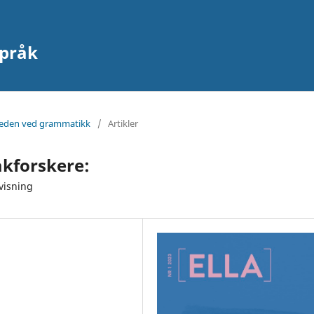
språk
leden ved grammatikk
/
Artikler
åkforskere:
visning