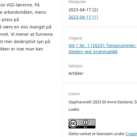
Versjoner
hos VGS-lærerne. På
2023-04-17 (2)
e arbeidsmåten, mens
2023-04-17 (1)
 plass på
 å være en viss mangel på
net. Vi mener at funnene
Utgave
et mer deskriptivt syn på
Vol 1 Nr. 1 (2023): Temanummer:
ikken er noe man kan
Gleden ved grammatikk
Seksjon
Artikler
Lisens
Opphavsrett 2023 Eli Anne Eiesland, S
Laake
Dette verket er lisensiert under
Creati