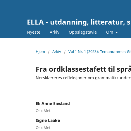
ELLA - utdanning, litteratur, 
Nyeste
Arkiv
Oppslagstavle
Om
Hjem
/
Arkiv
/
Vol 1 Nr. 1 (2023): Temanummer: G
Fra ordklassestafett til spr
Norsklæreres refleksjoner om grammatikkunder
Eli Anne Eiesland
OsloMet
Signe Laake
OsloMet