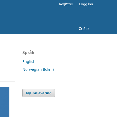
Registrer
Logg inn
Søk
Språk
English
Norwegian Bokmål
Ny innlevering