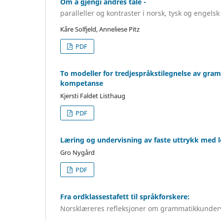
Om å gjengi andres tale -
paralleller og kontraster i norsk, tysk og engelsk
Kåre Solfjeld, Anneliese Pitz
PDF
To modeller for tredjespråkstilegnelse av gr
kompetanse
Kjersti Faldet Listhaug
PDF
Læring og undervisning av faste uttrykk med l
Gro Nygård
PDF
Fra ordklassestafett til språkforskere:
Norsklæreres refleksjoner om grammatikkunder