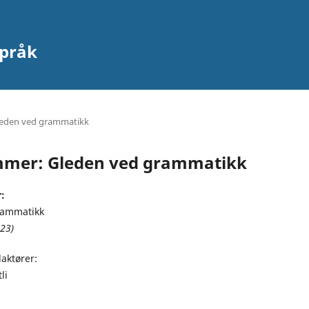
språk
leden ved grammatikk
ummer: Gleden ved grammatikk
:
rammatikk
023)
aktører:
li