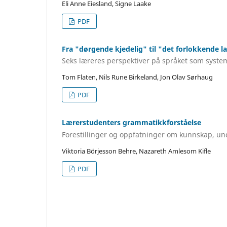
Eli Anne Eiesland, Signe Laake
PDF
Fra "dørgende kjedelig" til "det forlokkende l
Seks læreres perspektiver på språket som syst
Tom Flaten, Nils Rune Birkeland, Jon Olav Sørhaug
PDF
Lærerstudenters grammatikkforståelse
Forestillinger og oppfatninger om kunnskap, u
Viktoria Börjesson Behre, Nazareth Amlesom Kifle
PDF