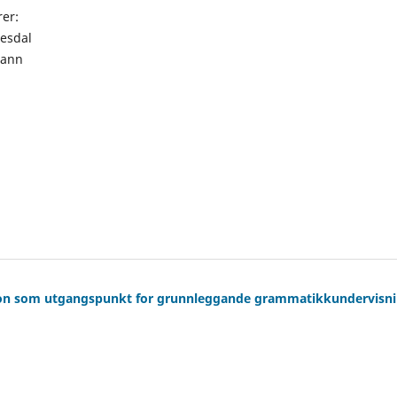
rer:
jesdal
mann
asjon som utgangspunkt for grunnleggande grammatikkundervisn