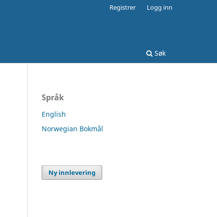
Registrer
Logg inn
Søk
Språk
English
Norwegian Bokmål
Ny innlevering