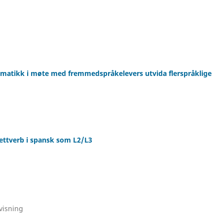
ammatikk i møte med fremmedspråkelevers utvida flerspråklige
ettverb i spansk som L2/L3
visning