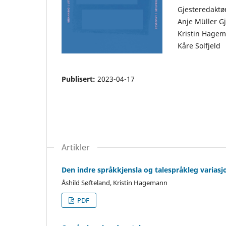
Gjesteredaktø
Anje Müller G
Kristin Hage
Kåre Solfjeld
Publisert:
2023-04-17
Artikler
Den indre språkkjensla og talespråkleg vari
Åshild Søfteland, Kristin Hagemann
PDF