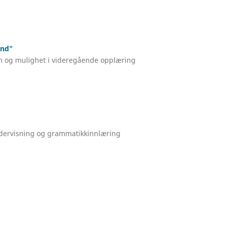
and"
em og mulighet i videregående opplæring
ndervisning og grammatikkinnlæring